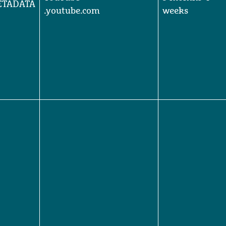
YouTube
5 months 4
ETADATA
.youtube.com
weeks