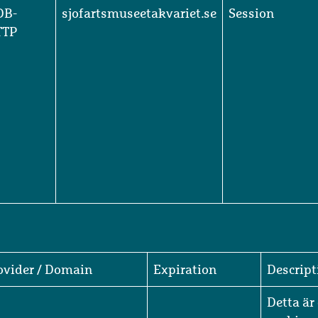
DB-
sjofartsmuseetakvariet.se
Session
TTP
ovider / Domain
Expiration
Descript