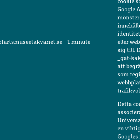
Detta är
cookie s
Google A
mönster
innehåll
identite
jofartsmuseetakvariet.se
1 minute
eller we
sig till.
_gat-ka
att beg
som regi
webbpla
trafikvo
Detta co
associer