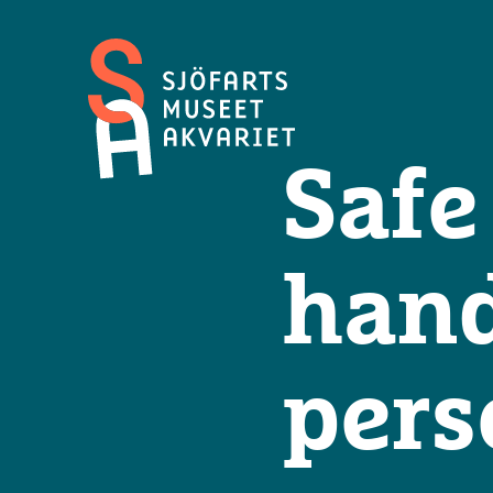
Maritime
Museum
Safe
and
Aquarium
hand
pers