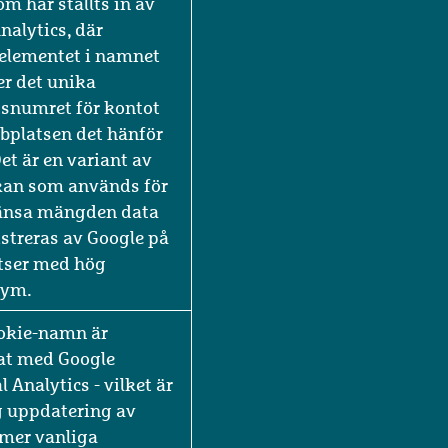
 en mönstertyps-
om har ställts in av
nalytics, där
elementet i namnet
er det unika
tsnumret för kontot
bbplatsen det hänför
 Det är en variant av
kan som används för
ränsa mängden data
streras av Google på
tser med hög
lym.
okie-namn är
at med Google