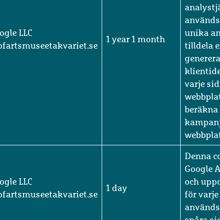
Universal
en vikti
Googles 
analystj
används 
ogle LLC
unika a
1 year 1 month
jofartsmuseetakvariet.se
tilldela
generer
klientide
varje si
webbplat
beräkna 
kampanj
webbpla
Denna co
Google A
ogle LLC
och uppd