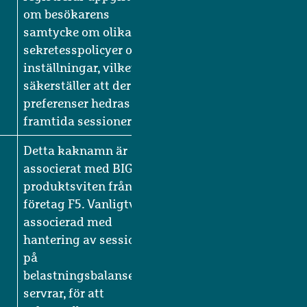
deras interaktion med
webbplatsen. Den
registrerar uppgifter
om besökarens
samtycke om olika
sekretesspolicyer och
inställningar, vilket
säkerställer att deras
preferenser hedras i
framtida sessioner.
Detta kaknamn är
associerat med BIG-IP-
produktsviten från
företag F5. Vanligtvis
associerad med
hantering av sessioner
på