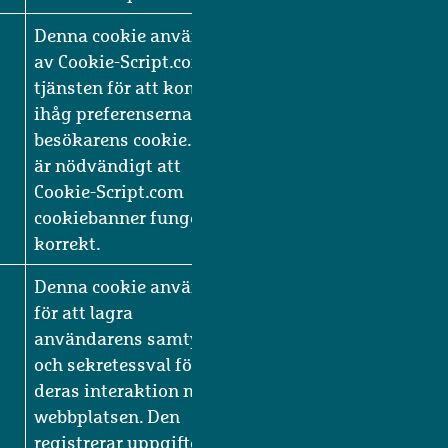
göra giltiga rapporter
om användningen av
deras webbplats.
Denna cookie används
av Cookie-Script.com-
tjänsten för att komma
ihåg preferenserna för
besökarens cookie. Det
är nödvändigt att
Cookie-Script.com
cookiebanner fungerar
korrekt.
Denna cookie används
för att lagra
användarens samtycke
och sekretessval för