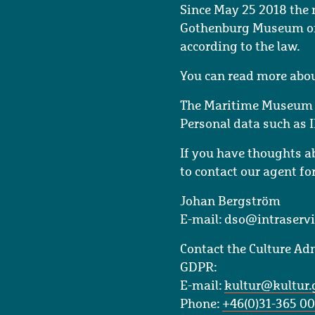
Since May 25 2018 the 
Gothenburg Museum of A
according to the law.
You can read more abou
The Maritime Museum an
Personal data such as 
If you have thoughts a
to contact our agent fo
Johan Bergström
E-mail: dso@intraservi
Contact the Culture Adm
GDPR:
E-mail:
kultur@kultur.
Phone:
+46(0)31-365 00