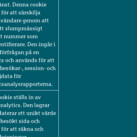
 Analytics - vilket är
g uppdatering av
mer vanliga
änst. Denna cookie
för att särskilja
nvändare genom att
 ett slumpmässigt
at nummer som
ntifierare. Den ingår i
dförfrågan på en
s och används för att
besökar-, session- och
data för
tsanalysrapporterna.
okie ställs in av
nalytics. Den lagrar
aterar ett unikt värde