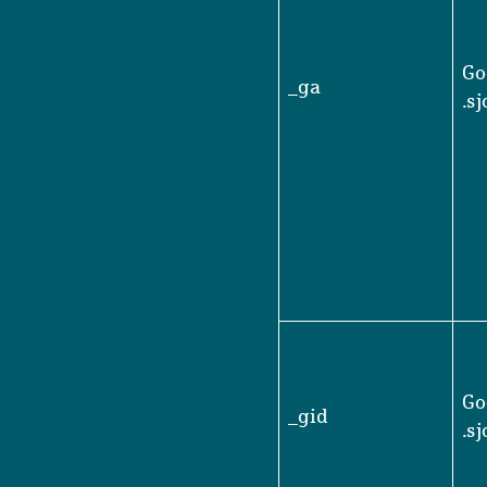
Go
_ga
.s
Go