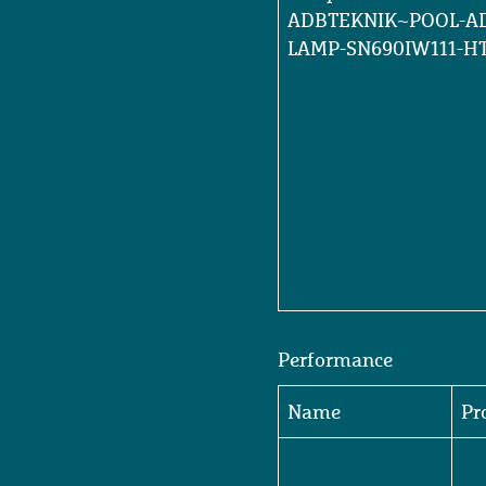
BIGipServer~PT-
ADBTEKNIK~POOL-A
LAMP-SN690IW111-H
Performance
Name
Pr