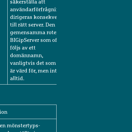
belastningsbalanserade
servrar, för att
säkerställa att
användarförfrågningar
dirigeras konsekvent
till rätt server. Den
gemensamma roten är
BIGipServer som oftast
följs av ett
domännamn,
vanligtvis det som det
är värd för, men inte
alltid.
ion