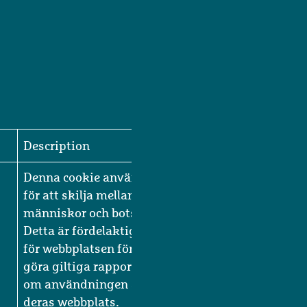
Save
Unclassified
Description
Denna cookie används
för att skilja mellan
människor och bots.
Detta är fördelaktigt
för webbplatsen för att