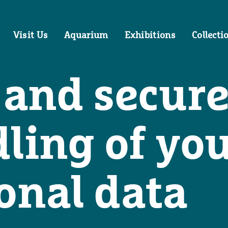
Visit Us
Aquarium
Exhibitions
Collecti
 and secur
ling of yo
onal data