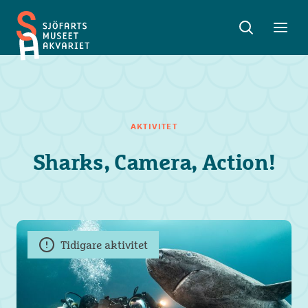
Sök
Toggle
Toggl
Sjöfartsmuseet
sök
meny
Akvariet
AKTIVITET
Sharks, Camera, Action!
Tidigare aktivitet