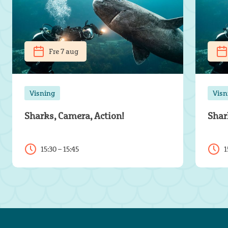
Fre 7 aug
Visning
Visn
Sharks, Camera, Action!
Shar
15:30 – 15:45
1