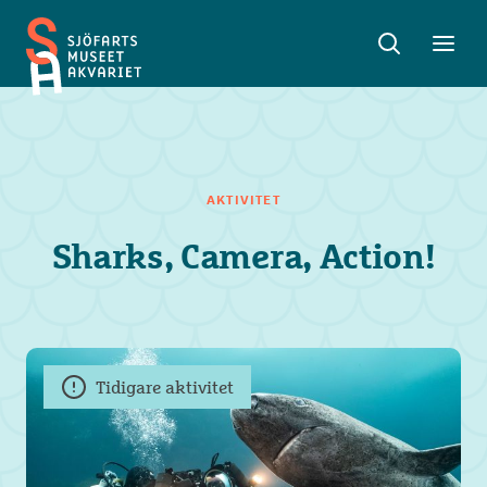
Sök
Toggle
Toggl
Sjöfartsmuseet
sök
meny
Akvariet
AKTIVITET
Sharks, Camera, Action!
Tidigare aktivitet