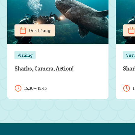
Ons 12 aug
Visning
Visn
Sharks, Camera, Action!
Shar
15:30 – 15:45
1