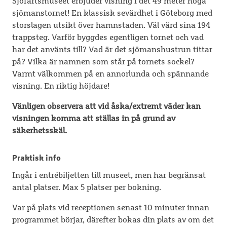
Sjöfartsmuseet erbjuder visning i det 49 meter höga
sjömanstornet! En klassisk sevärdhet i Göteborg med
storslagen utsikt över hamnstaden. Väl värd sina 194
trappsteg. Varför byggdes egentligen tornet och vad
har det använts till? Vad är det sjömanshustrun tittar
på? Vilka är namnen som står på tornets sockel?
Varmt välkommen på en annorlunda och spännande
visning. En riktig höjdare!
Vänligen observera att vid åska/extremt väder kan
visningen komma att ställas in på grund av
säkerhetsskäl.
Praktisk info
Ingår i entrébiljetten till museet, men har begränsat
antal platser. Max 5 platser per bokning.
Var på plats vid receptionen senast 10 minuter innan
programmet börjar, därefter bokas din plats av om det