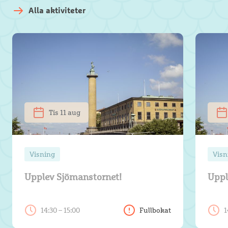
Alla aktiviteter
Tis 11 aug
Visning
Visn
Upplev Sjömanstornet!
Uppl
14:30 – 15:00
Fullbokat
1