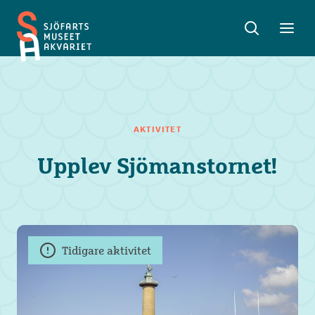
Sök
Toggle
Toggl
Sjöfartsmuseet
sök
meny
Akvariet
AKTIVITET
Upplev Sjömanstornet!
Tidigare aktivitet