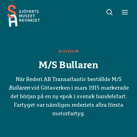
Sök
Toggle
Toggl
Sjöfartsmuseet
sök
meny
Akvariet
DIGISEUM
M/S Bullaren
När Rederi AB Transatlantic beställde M/S
Bullaren
vid Götaverken i mars 1915 markerade
det början på en ny epok i svensk handelsfart.
Fartyget var nämligen rederiets allra första
motorfartyg.