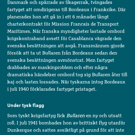
Danmark och spärrade av Skagerrak, tvingades
fartyget att omdirigeras till Bordeaux i Frankrike. Där
planerades hon att gå in i ett 6 månader långt
charterkontrakt för Mission Francais de Transport
Maritimes. När franska myndigheter lastade ombord
krigskontraband avsett för Casablanca vägrade den
svenska besättningen att avgå. Fransmännen gjorde
försök att ta ut Bullaren från Bordeaux sedan den
svenska besättningen avmönstrat. Men fartyget
drabbades av maskinproblem och efter några
dramatiska händelser ombord tog sig Bullaren åter till
kaj och lasten lossades. När tyskarna intog Bordeaux
i juli 1940 förklarades fartyget pristaget.
Under tysk flagg
Som tyskt krigsfartyg fick
Bullaren
en ny och utsatt
roll. I juli 1941 bombades hon av brittiskt flyg utanför
Dunkerque och sattes avsiktligt på grund för att inte