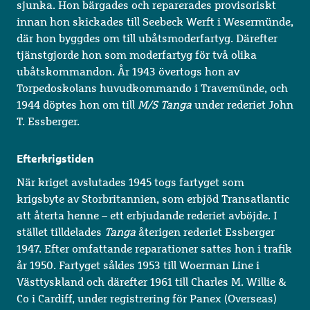
sjunka. Hon bärgades och reparerades provisoriskt
innan hon skickades till Seebeck Werft i Wesermünde,
där hon byggdes om till ubåtsmoderfartyg. Därefter
tjänstgjorde hon som moderfartyg för två olika
ubåtskommandon. År 1943 övertogs hon av
Torpedoskolans huvudkommando i Travemünde, och
1944 döptes hon om till
M/S Tanga
under rederiet John
T. Essberger.
Efterkrigstiden
När kriget avslutades 1945 togs fartyget som
krigsbyte av Storbritannien, som erbjöd Transatlantic
att återta henne – ett erbjudande rederiet avböjde. I
stället tilldelades
Tanga
återigen rederiet Essberger
1947. Efter omfattande reparationer sattes hon i trafik
år 1950. Fartyget såldes 1953 till Woerman Line i
Västtyskland och därefter 1961 till Charles M. Willie &
Co i Cardiff, under registrering för Panex (Overseas)