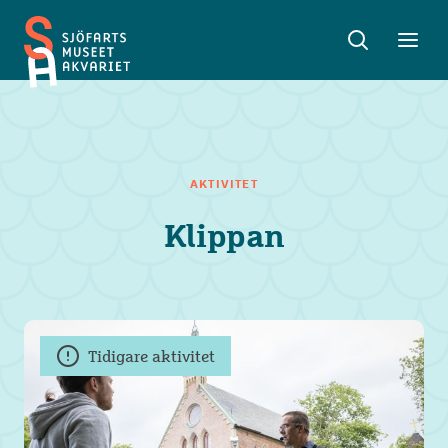
Sök
Toggle
Toggl
Sjöfartsmuseet
sök
meny
Akvariet
AKTIVITET
Klippan
Tidigare aktivitet