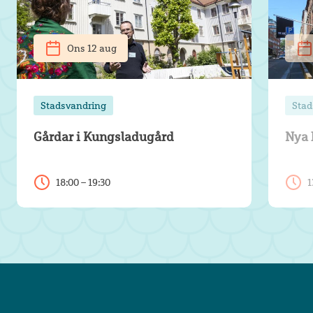
Ons 12 aug
Stadsvandring
Stad
Gårdar i Kungsladugård
Nya 
18:00 – 19:30
1