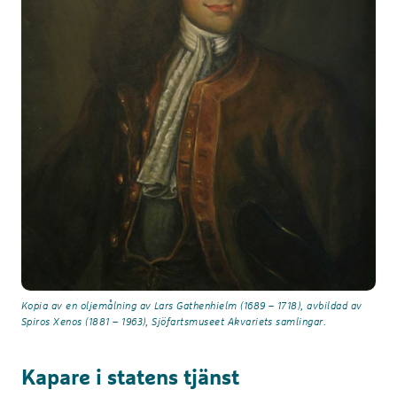
Kopia av en oljemålning av Lars Gathenhielm (1689 – 1718), avbildad av
Spiros Xenos (1881 – 1963), Sjöfartsmuseet Akvariets samlingar.
Kapare i statens tjänst