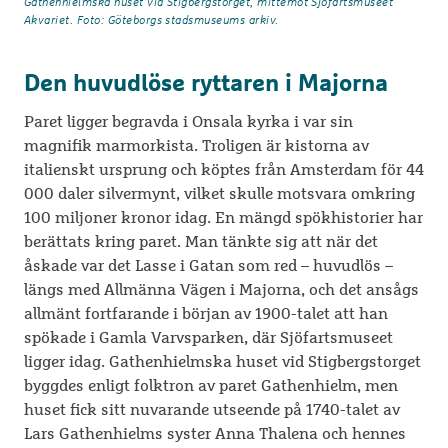
Gathenhielmska huset vid Stigbergstorget, mittemot Sjöfartsmuseet
Akvariet. Foto: Göteborgs stadsmuseums arkiv.
Den huvudlöse ryttaren i Majorna
Paret ligger begravda i Onsala kyrka i var sin
magnifik marmorkista. Troligen är kistorna av
italienskt ursprung och köptes från Amsterdam för 44
000 daler silvermynt, vilket skulle motsvara omkring
100 miljoner kronor idag. En mängd spökhistorier har
berättats kring paret. Man tänkte sig att när det
åskade var det Lasse i Gatan som red – huvudlös –
längs med Allmänna Vägen i Majorna, och det ansågs
allmänt fortfarande i början av 1900-talet att han
spökade i Gamla Varvsparken, där Sjöfartsmuseet
ligger idag. Gathenhielmska huset vid Stigbergstorget
byggdes enligt folktron av paret Gathenhielm, men
huset fick sitt nuvarande utseende på 1740-talet av
Lars Gathenhielms syster Anna Thalena och hennes