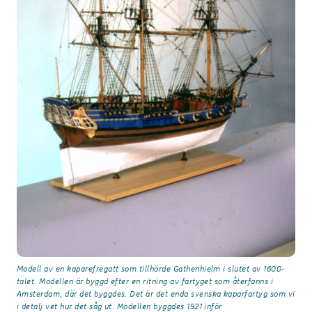
Modell av en kaparefregatt som tillhörde Gathenhielm i slutet av 1600-
talet. Modellen är byggd efter en ritning av fartyget som återfanns i
Amsterdam, där det byggdes. Det är det enda svenska kaparfartyg som vi
i detalj vet hur det såg ut. Modellen byggdes 1921 inför