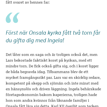
fått svaret av hennes far:
Först när Onsala kyrka fått två torn får
du gifta dig med Ingela!
Det låter som en saga och är troligen också det, men
Lars bekostade faktiskt koret på kyrkan, med ett
mindre torn. De fick också gifta sig, och i koret ligger
de båda begravda idag. Tillsammans blev de ett
mycket framgångsrikt par. Lars var en skicklig redare,
kompetent på skepp och sjömän och inte minst med
en hänsynslös och driven läggning. Ingela behärskade
företagsekonomin bakom kaperierna, troligen hade
hon som andra kvinnor från liknande familjer i
Onsala fått lära sig detta. Karl XII överlät som tecken