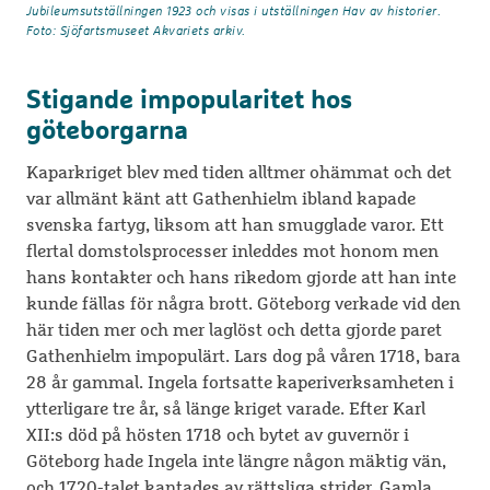
Jubileumsutställningen 1923 och visas i utställningen Hav av historier.
Foto: Sjöfartsmuseet Akvariets arkiv.
Stigande impopularitet hos
göteborgarna
Kaparkriget blev med tiden alltmer ohämmat och det
var allmänt känt att Gathenhielm ibland kapade
svenska fartyg, liksom att han smugglade varor. Ett
flertal domstolsprocesser inleddes mot honom men
hans kontakter och hans rikedom gjorde att han inte
kunde fällas för några brott. Göteborg verkade vid den
här tiden mer och mer laglöst och detta gjorde paret
Gathenhielm impopulärt. Lars dog på våren 1718, bara
28 år gammal. Ingela fortsatte kaperiverksamheten i
ytterligare tre år, så länge kriget varade. Efter Karl
XII:s död på hösten 1718 och bytet av guvernör i
Göteborg hade Ingela inte längre någon mäktig vän,
och 1720-talet kantades av rättsliga strider. Gamla