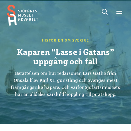
Sök
Toggle
Toggl
Sjöfartsmuseet
sök
meny
Akvariet
HISTORIEN OM SVERIGE
Kaparen ”Lasse i Gatans”
uppgång och fall
Berättelsen om hur redarsonen Lars Gathe från
Onsala blev Karl XII gunstling och Sveriges mest
framgångsrike kapare. Och varför Sjöfartsmuseets
har en alldeles särskild koppling till piratskepp.