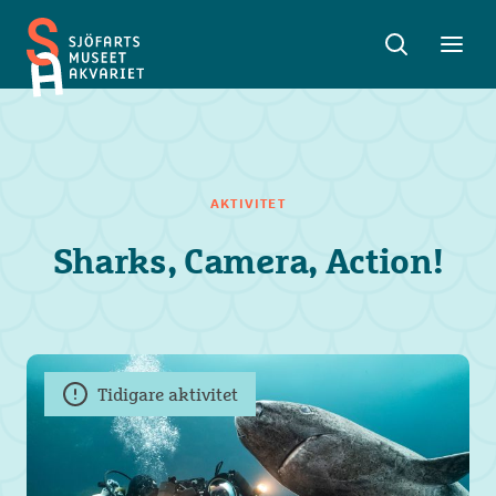
Sök
Toggle
Toggl
Sjöfartsmuseet
sök
meny
Akvariet
AKTIVITET
Sharks, Camera, Action!
Tidigare aktivitet