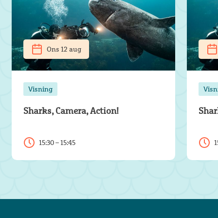
Ons 12 aug
Visning
Visn
Sharks, Camera, Action!
Shar
15:30 – 15:45
1