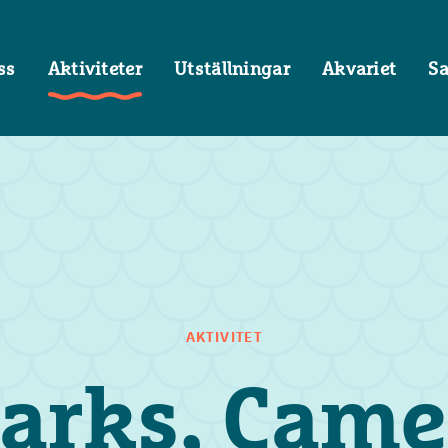
ss
Aktiviteter
Utställningar
Akvariet
S
AKTIVITET
arks, Came