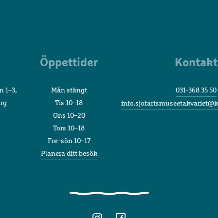
Sjöfartsmuseet
Akvariet
Öppettider
Kontakt
n 1–3,
Mån stängt
031-368 35 50
org
Tis 10–18
info.sjofartsmuseetakvariet@k
Ons 10–20
Tors 10–18
Fre–sön 10–17
Planera ditt besök