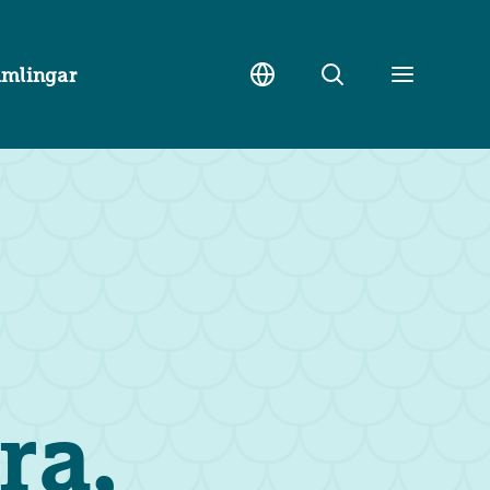
amlingar
Sök
Toggle
meny
ra,