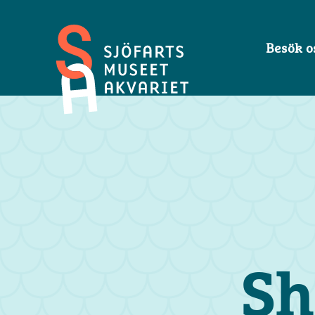
Besök o
Sjöfartsmuseet
Akvariet
Sh