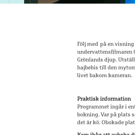
Följ med på en visning i
undervattensfilmaren C
Grönlands djup. Utställ
hajbebis till den myto
livet bakom kameran.
Praktisk information
Programmet ingår i entr
bokning. Var på plats 
det är kö. Obokade plat
Kom ihåg att avboka di