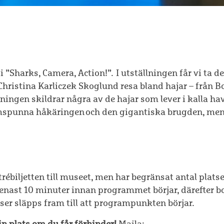
 ”Sharks, Camera, Action!”. I utställningen får vi ta de
hristina Karliczek Skoglund resa bland hajar – från Bo
ningen skildrar några av de hajar som lever i kalla hav.
mspunna håkäringen och den gigantiska brugden, men f
ébiljetten till museet, men har begränsat antal platse
senast 10 minuter innan programmet börjar, därefter b
ser släpps fram till att programpunkten börjar.
n plats om du får förhinder!
Maila: