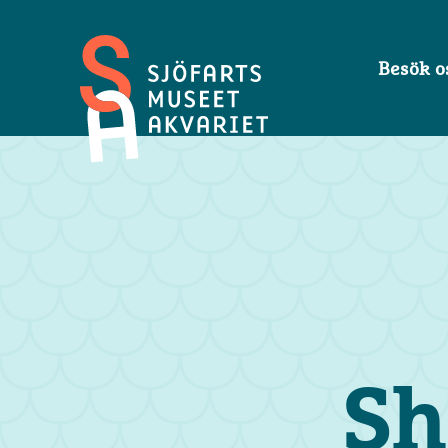
Besök o
Sjöfartsmuseet
Akvariet
Sh