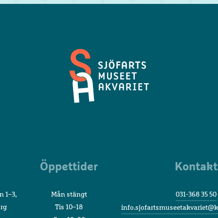
Sjöfartsmuseet
Akvariet
Öppettider
Kontakt
n 1–3,
Mån stängt
031-368 35 50
org
Tis 10–18
info.sjofartsmuseetakvariet@k