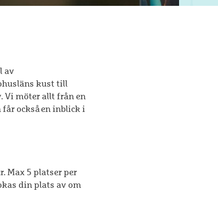
l av
husläns kust till
 Vi möter allt från en
år också en inblick i
r. Max 5 platser per
okas din plats av om