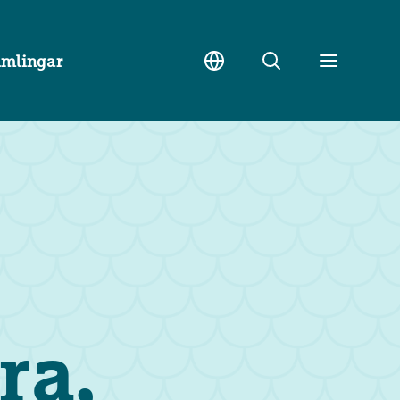
amlingar
Sök
Toggle
meny
ra,