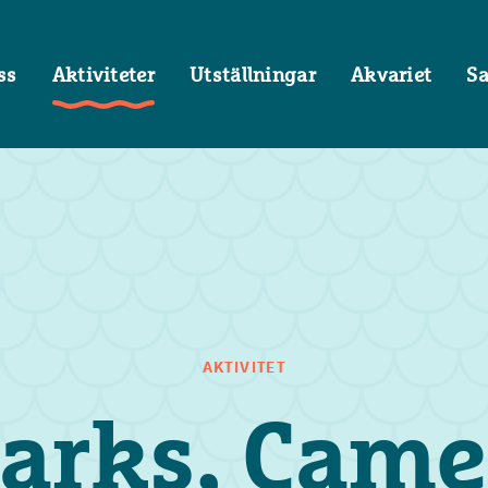
ss
Aktiviteter
Utställningar
Akvariet
S
AKTIVITET
arks, Came